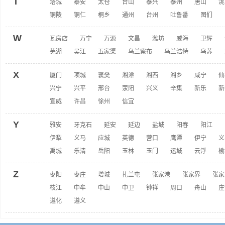
T
塔城
泰安
太仓
台山
泰兴
泰州
唐山
洮
铜陵
铜仁
桐乡
通州
台州
吐鲁番
图们
W
瓦房店
万宁
万源
文昌
潍坊
威海
卫辉
芜湖
吴江
五家渠
乌兰察布
乌兰浩特
乌苏
X
厦门
项城
襄樊
湘潭
湘西
湘乡
咸宁
仙
兴宁
兴平
邢台
荥阳
兴义
辛集
新乐
新
宣威
许昌
徐州
信宜
Y
雅安
牙克石
延安
延边
盐城
阳春
阳江
伊犁
义马
应城
英德
营口
鹰潭
伊宁
义
禹城
乐清
岳阳
玉林
玉门
运城
云浮
榆
Z
枣阳
枣庄
增城
扎兰屯
张家港
张家界
张家
枝江
中牟
中山
中卫
钟祥
周口
舟山
庄
遵化
遵义