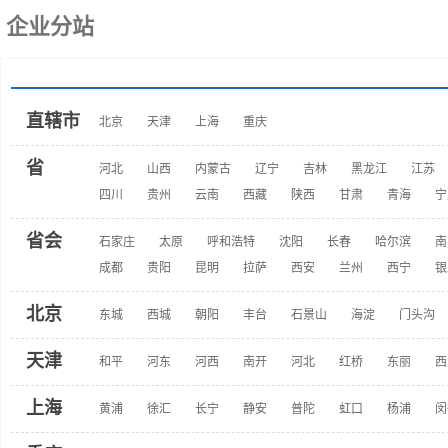
企业分站
直辖市
北京
天津
上海
重庆
省
河北
山西
内蒙古
辽宁
吉林
黑龙江
江苏
四川
贵州
云南
西藏
陕西
甘肃
青海
宁
省会
石家庄
太原
呼和浩特
沈阳
长春
哈尔滨
南
成都
贵阳
昆明
拉萨
西安
兰州
西宁
银
北京
东城
西城
朝阳
丰台
石景山
海淀
门头沟
天津
和平
河东
河西
南开
河北
红桥
东丽
西
上海
黄浦
徐汇
长宁
静安
普陀
虹口
杨浦
闵