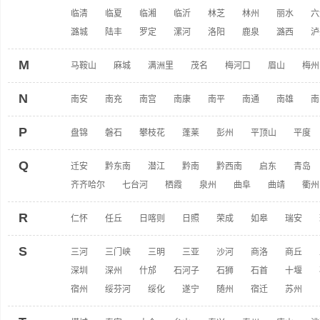
临清
临夏
临湘
临沂
林芝
林州
丽水
六
潞城
陆丰
罗定
漯河
洛阳
鹿泉
潞西
泸
M
马鞍山
麻城
满洲里
茂名
梅河口
眉山
梅州
N
南安
南充
南宫
南康
南平
南通
南雄
南
P
盘锦
磐石
攀枝花
蓬莱
彭州
平顶山
平度
Q
迁安
黔东南
潜江
黔南
黔西南
启东
青岛
齐齐哈尔
七台河
栖霞
泉州
曲阜
曲靖
衢州
R
仁怀
任丘
日喀则
日照
荣成
如皋
瑞安
S
三河
三门峡
三明
三亚
沙河
商洛
商丘
深圳
深州
什邡
石河子
石狮
石首
十堰
宿州
绥芬河
绥化
遂宁
随州
宿迁
苏州