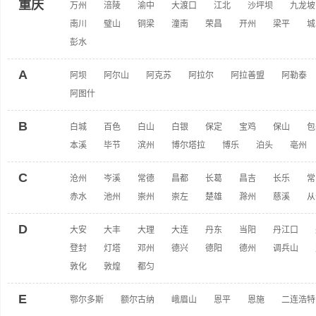
重庆
万州
涪陵
渝中
大渡口
江北
沙坪坝
九龙坡
南川
璧山
铜梁
潼南
荣昌
开州
梁平
城
彭水
A
阿坝
阿尔山
阿克苏
阿拉尔
阿拉善盟
阿勒泰
阿图什
B
白城
百色
白山
白银
保定
宝鸡
保山
包
本溪
毕节
滨州
博尔塔拉
博乐
泊头
亳州
C
沧州
岑溪
常德
昌都
长葛
昌吉
长乐
常
赤水
池州
崇州
崇左
楚雄
滁州
慈溪
从
D
大安
大丰
大理
大连
丹东
当阳
丹江口
登封
灯塔
邓州
德兴
德阳
德州
调兵山
敦化
敦煌
都匀
E
鄂尔多斯
额尔古纳
峨眉山
恩平
恩施
二连浩特