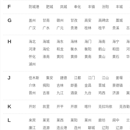
F
防城港
肥城
凤城
奉化
丰镇
汾阳
丰城
G
盖州
甘南
赣州
甘孜
高安
高碑店
藁城
广汉
广水
广元
贵港
桂林
桂平
贵溪
古
H
海北
海城
海东
海林
海门
海南
海宁
海
河津
海伦
和龙
衡水
衡阳
鹤山
和田
河
怀化
淮南
黄冈
黄骅
黄南
黄山
黄石
华
湖州
J
佳木斯
集安
建德
江都
江门
江山
姜堰
介休
揭阳
吉林
即墨
金昌
晋城
景德镇
晋州
吉首
九江
酒泉
九台
鸡西
济源
冀
K
开封
凯里
开平
开原
喀什
克拉玛依
克孜勒
L
来宾
莱芜
莱西
莱阳
莱州
廊坊
阆中
兰
廉江
涟源
连云港
连州
聊城
辽阳
辽源